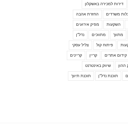
דירות למכירה באשקלון
לות משרדים
החזרת אהבה
השקעות
מפיק אירועים
מתווך
מתווכים
נדל"ן
עות
פיתוח קול
צליל עסקי
קידום אתרים
קריין
קריינים
 ההון
שיווק באינטרנט
ם
תוכנת נדל"ן
תוכנת תיווך