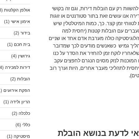
השוות רק עם הובלות דירות, וגם זה בקושי
אולפן הקלטות
(8)
רה אנו עושים זאת בתור סטודנטים או זוגות
אימון אישי
(1)
לטווחי זמן קצר. כך, כמות המיטלטלין שיש
ברים עם הובלות קטנות (יחסית למה
בידור
(2)
לוגיסטיקה כולה מערבת אדם אחד או שניים
בית חכם
(1)
תהליך גמיש כשאנשים מודעים לכך שמדובר
שלאחריו לוקח זמן להחזיר את הסדר על כנו
גירושין
(4)
ו המוכנות לנזק מסוים הנגרם לחפצים עקב
דירות למכירה
(4)
חסית לתהליכי מעבר אחרים, היות וערך רוב
ים).
הובלות
(2)
הפקת אירועים
(1)
הריון ולידה
(1)
כלכלה
(2)
כללי
(6)
י לדעת בנושא הובלת
מיסטיקה
(1)