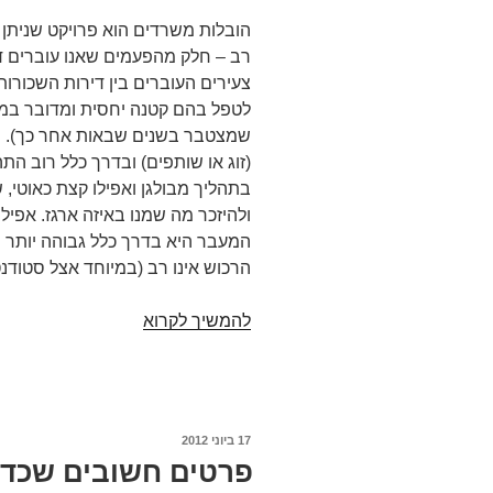
הובלות משרדים הוא פרויקט שניתן ל
רב – חלק מהפעמים שאנו עוברים די
צעירים העוברים בין דירות השכורות 
לטפל בהם קטנה יחסית ומדובר במע
שמצטבר בשנים שבאות אחר כך). ה
(זוג או שותפים) ובדרך כלל רוב ה
בתהליך מבולגן ואפילו קצת כאוטי, 
ולהיזכר מה שמנו באיזה ארגז. אפיל
המעבר היא בדרך כלל גבוהה יותר י
הרכוש אינו רב (במיוחד אצל סטודנט
איך
להמשיך לקרוא
בוחרים
חברת
הובלות
משרדים?
פורסם
17 ביוני 2012
ב
פרטים חשובים שכדא