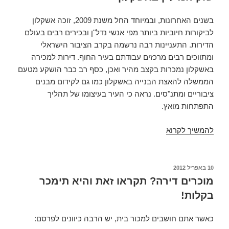
דווקא
שם?
בשנים האחרונות, ובמיוחד החל משנת 2009, זוכה אשקלון
לביקורות חיוביות ביותר מפי אנשי נדל"ן ובכירים רבים בעולם
הדירות. התעניינות רבה נרשמה בקרב הציבור הישראלי
ומתווכים רבים מרכזים עבודתם בעיר החוף. דירות למכירה
באשקלון נמכרות בקצב מהיר ואכן, כסף רב כבר הושקע מטעם
הממשלה להאצת הבנייה באשקלון כמו גם לקידום מבנים
ציבוריים ומתנ"סים. נראה כי העיר בעיצומו של תהליך
התפתחות מואץ.
שוק
להמשיך לקרוא
הנדל"ן
באשקלון
פורסם
10 באפריל 2012
ב
מוכרים דירה? תקראו זאת והיא תימכר
בקלות!
כאשר אתם חושבים למכור בית, יש הרבה כיוונים לפרסם: