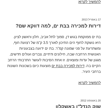
דירות
להמשיך לקרוא
למכירה
בבת
ים
פורסם
17 באפריל 2013
ב
דירות למכירה בבת ים, למה דווקא שם?
בת ים ממוקמת בגוש דן, סמוך לתל אביב, חלון וראשון לציון.
היא נושקת לחוף הים התיכון לאורך 3.5 ק"מ של רצועת חוף,
ומשתרעת על פני שמונה קמ"ר. בת ים ידועה בצבעוניות
האנושית הרחבה שבה, חילונים ודתיים, צברים ועולים חדשים,
מגגון של עדות ומוצאים. זו אחת הסיבות לעושר התרבותי הרחב
הקיים בה.
דירות למכירה בבת ים
מוצעות כיום בשכונות השונות
ברחבי העיר.
דירות
להמשיך לקרוא
למכירה
בבת
ים,
פורסם
20 באוגוסט 2012
ב
למה
שוק הנדל"ן באשקלון