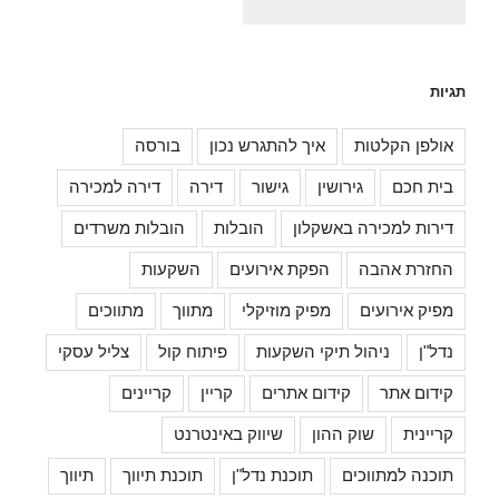
תגיות
אולפן הקלטות
איך להתגרש נכון
בורסה
בית חכם
גירושין
גישור
דירה
דירה למכירה
דירות למכירה באשקלון
הובלות
הובלות משרדים
החזרת אהבה
הפקת אירועים
השקעות
מפיק אירועים
מפיק מוזיקלי
מתווך
מתווכים
נדל"ן
ניהול תיקי השקעות
פיתוח קול
צליל עסקי
קידום אתר
קידום אתרים
קריין
קריינים
קריינית
שוק ההון
שיווק באינטרנט
תוכנה למתווכים
תוכנת נדל"ן
תוכנת תיווך
תיווך