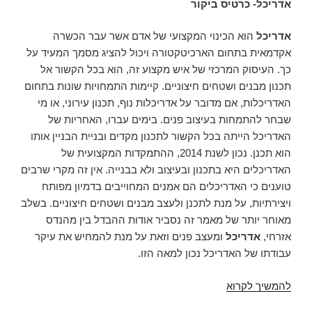
אדריכל- כרטיס ביקור
אדריכל
הוא הכינוי המקצועי של אדם אשר עבר הכשרה
אקדמאית בתחום הארכיטקטורה ויכול להציג מסמך המעיד על
כך. העיסוק המרכזי של איש מקצוע זה, הוא בכל הקשור אל
תכנון מבנים ושטחים חיצוניים. קיימות התמחויות שונות בתחום
האדריכלות, אם מדובר על אדריכלות נוף, תכנון עירוני, או מי
שבחר להתמחות בעיצוב פנים. בימים עברו, האחריות של
האדריכל הייתה בכל הקשור לתכנון מקדים ובניית הבניין אותו
הוא תכנן. נכון לשנת 2014, ההתמקדות המקצועית של
האדריכלים היא בתכנון ובעיצוב ולא בבנייה. אין זה מקרי שרבים
טוענים כי האדריכלים הם אמנים המחוייבים בדמיון מפותח
ויצירתיות, על מנת לתכנן ולעצב מבנים ושטחים חיצוניים. בשלב
מאוחר יותר של מאמר זה נסביר אודות ההבדל בין מהנדס
אזרחי,
אדריכל
ומעצב פנים וזאת על מנת להמחיש את עיקר
עבודתו של האדריכל נכון למאה הזו.
אדריכל-
להמשיך לקרוא
הבחירה