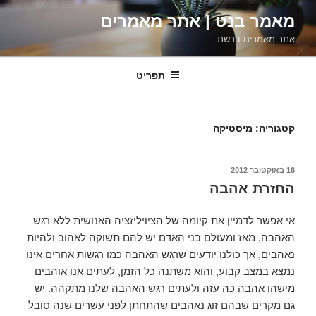
ילוג
מאמר בנט | אתר מאמרים
תוכן
אתר מאמרים ברשת
תפריט
קטגוריה:
מיסטיקה
פורסם
16 באוקטובר 2012
ב
החזרת אהבה
אי אפשר לדמיין את קיומה של הציויליזציה האנושית ללא רגש
האהבה, מאז ומעולם בני האדם יש להם תשוקה לאהוב ולהיות
נאהבים, אך כולנו יודעים שרגש האהבה כמו רגשות אחרים אינו
נמצא במצב קבוע, והוא משתנה כל הזמן, לעתים אנו אוהבים
מישהו אהבה כה עזה ולעתים רגש האהבה שלנו מתקהה. יש
גם מקרים שבהם זוג נאהבים שהתחתן לפני עשרים שנה סובל