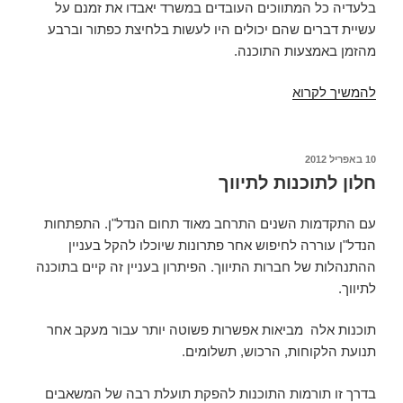
בלעדיה כל המתווכים העובדים במשרד יאבדו את זמנם על
עשיית דברים שהם יכולים היו לעשות בלחיצת כפתור וברבע
מהזמן באמצעות התוכנה.
כל
להמשיך לקרוא
משרד
תיווך
צריך
פורסם
10 באפריל 2012
ב
תוכנת
חלון לתוכנות לתיווך
תיווך
עם התקדמות השנים התרחב מאוד תחום הנדל"ן. התפתחות
הנדל"ן עוררה לחיפוש אחר פתרונות שיוכלו להקל בעניין
ההתנהלות של חברות התיווך. הפיתרון בעניין זה קיים בתוכנה
לתיווך.
תוכנות אלה מביאות אפשרות פשוטה יותר עבור מעקב אחר
תנועת הלקוחות, הרכוש, תשלומים.
בדרך זו תורמות התוכנות להפקת תועלת רבה של המשאבים