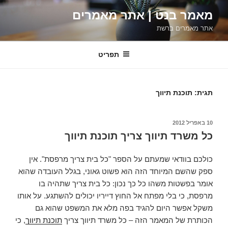
ילוג
מאמר בנט | אתר מאמרים
תוכן
אתר מאמרים ברשת
תפריט
תגית:
תוכנת תיווך
פורסם
10 באפריל 2012
ב
כל משרד תיווך צריך תוכנת תיווך
כולכם בוודאי שמעתם על הספר "כל בית צריך מרפסת". אין
ספק שהשם המיוחד הזה הוא פשוט גאוני, בגלל העובדה שהוא
אומר בפשטות משהו כל כך נכון: כל בית צריך שתהיה בו
מרפסת, כי בלי מפתח אל החוץ דייריו יכולים להשתגע. על אותו
משקל אפשר היום להגיד בפה מלא את המשפט שהוא גם
הכותרת של המאמר הזה – כל משרד תיווך צריך
תוכנת תיווך
, כי