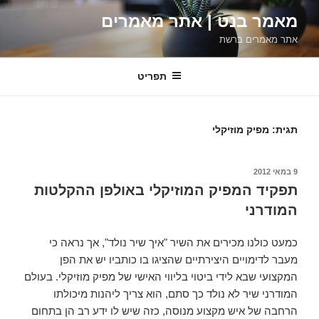
ילוג
מאמר בנט | אתר מאמרים
תוכן
אתר מאמרים ברשת
תפריט
תגית:
מפיק מוזיקלי
פורסם
9 במאי 2012
ב
תפקיד המפיק המוזיקלי באולפן ההקלטות
המודרני
כמעט כולנו מכירים את השיר "איך שיר נולד", אך נראה כי
מעבר לדימויים היצירתיים שהציגו בו כותביו יש את הפן
המקצועי שבא לידי ביטוי בליווי האישי של מפיק מוזיקלי. בעולם
המודרני שיר לא נולד כך סתם, הוא צריך ליהנות מיכולתו
הרחבה של איש מקצוע מנוסה, כזה שיש לו ידע רב הן בתחום